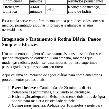
Endovenosa
minutos
resultados permanentes
Drenagem
40-60
Redução de inchaço,
6-10
Linfática
minutos
alívio de fadiga
Essa tabela serve como ferramenta prática para discussões com seu
médico, permitindo escolhas informadas e alinhadas às suas
necessidades.
Integrando o Tratamento à Rotina Diária: Passos
Simples e Eficazes
Um tratamento completo não se resume às consultas; ele floresce
quando integrado ao cotidiano. Com empatia, sabemos que
mudanças radicais podem ser desafiadoras, por isso sugerimos
passos graduais que respeitam seu ritmo.
Aqui vai uma enumeração de ações diárias para complementar os
procedimentos profissionais:
Exercícios leves:
Caminhadas de 20 minutos diários
fortalecem as panturrilhas, auxiliando na circulação.
Hidratação adequada:
Beba pelo menos dois litros de água
por dia para manter a elasticidade da pele.
Compressas mornas:
Aplique por 10 minutos à noite para