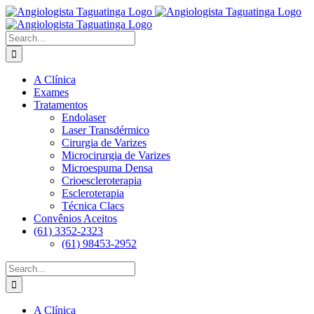
Skip
to
content
Search
for:
A Clínica
Exames
Tratamentos
Endolaser
Laser Transdérmico
Cirurgia de Varizes
Microcirurgia de Varizes
Microespuma Densa
Crioescleroterapia
Escleroterapia
Técnica Clacs
Convênios Aceitos
(61) 3352-2323
(61) 98453-2952
Search
for:
A Clínica