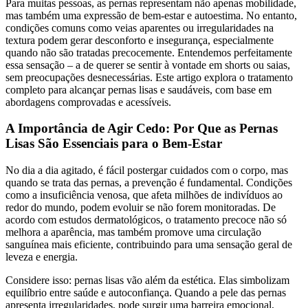
Para muitas pessoas, as pernas representam não apenas mobilidade,
mas também uma expressão de bem-estar e autoestima. No entanto,
condições comuns como veias aparentes ou irregularidades na
textura podem gerar desconforto e insegurança, especialmente
quando não são tratadas precocemente. Entendemos perfeitamente
essa sensação – a de querer se sentir à vontade em shorts ou saias,
sem preocupações desnecessárias. Este artigo explora o tratamento
completo para alcançar pernas lisas e saudáveis, com base em
abordagens comprovadas e acessíveis.
A Importância de Agir Cedo: Por Que as Pernas
Lisas São Essenciais para o Bem-Estar
No dia a dia agitado, é fácil postergar cuidados com o corpo, mas
quando se trata das pernas, a prevenção é fundamental. Condições
como a insuficiência venosa, que afeta milhões de indivíduos ao
redor do mundo, podem evoluir se não forem monitoradas. De
acordo com estudos dermatológicos, o tratamento precoce não só
melhora a aparência, mas também promove uma circulação
sanguínea mais eficiente, contribuindo para uma sensação geral de
leveza e energia.
Considere isso: pernas lisas vão além da estética. Elas simbolizam
equilíbrio entre saúde e autoconfiança. Quando a pele das pernas
apresenta irregularidades, pode surgir uma barreira emocional,