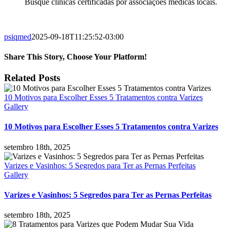
Busque clínicas certificadas por associações médicas locais.
psiqmed
2025-09-18T11:25:52-03:00
Share This Story, Choose Your Platform!
Facebook
X
Reddit
LinkedIn
Tumblr
Pinterest
Vk
Email
Related Posts
10 Motivos para Escolher Esses 5 Tratamentos contra Varizes
Gallery
10 Motivos para Escolher Esses 5 Tratamentos contra Varizes
setembro 18th, 2025
Varizes e Vasinhos: 5 Segredos para Ter as Pernas Perfeitas
Gallery
Varizes e Vasinhos: 5 Segredos para Ter as Pernas Perfeitas
setembro 18th, 2025