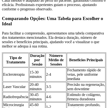
Cada método é adaptado ao perfil do paciente, garantindo conforto e
eficácia. Profissionais experientes guiam o processo, ajustando
conforme o progresso observado.
Comparando Opções: Uma Tabela para Escolher o
Ideal
Para facilitar a compreensão, apresentamos uma tabela comparativa
dos tratamentos mencionados. Ela destaca duração, número de
sessões e benefícios principais, ajudando você a visualizar o que
melhor se adequa à sua rotina.
Duração
Número
Tipo de
por
Médio de
Benefícios Principais
Tratamento
Sessão
Sessões
Fechamento rápido de
15-30
Escleroterapia
2-4
veias, pele uniforme
minutos
imediata
20-40
Precisão na regeneração,
Laser Vascular
3-5
minutos
sem downtime
30-45
Estímulo de colágeno,
Radiofrequência
4-6
minutos
firmeza duradoura
Microcirurgia
45-60
Tratamento profundo,
1-2