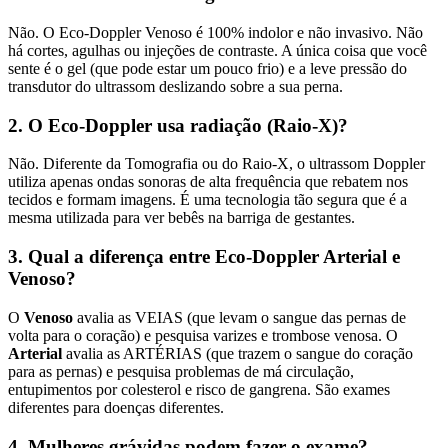
Não. O Eco-Doppler Venoso é 100% indolor e não invasivo. Não
há cortes, agulhas ou injeções de contraste. A única coisa que você
sente é o gel (que pode estar um pouco frio) e a leve pressão do
transdutor do ultrassom deslizando sobre a sua perna.
2. O Eco-Doppler usa radiação (Raio-X)?
Não. Diferente da Tomografia ou do Raio-X, o ultrassom Doppler
utiliza apenas ondas sonoras de alta frequência que rebatem nos
tecidos e formam imagens. É uma tecnologia tão segura que é a
mesma utilizada para ver bebês na barriga de gestantes.
3. Qual a diferença entre Eco-Doppler Arterial e
Venoso?
O
Venoso
avalia as VEIAS (que levam o sangue das pernas de
volta para o coração) e pesquisa varizes e trombose venosa. O
Arterial
avalia as ARTÉRIAS (que trazem o sangue do coração
para as pernas) e pesquisa problemas de má circulação,
entupimentos por colesterol e risco de gangrena. São exames
diferentes para doenças diferentes.
4. Mulheres grávidas podem fazer o exame?