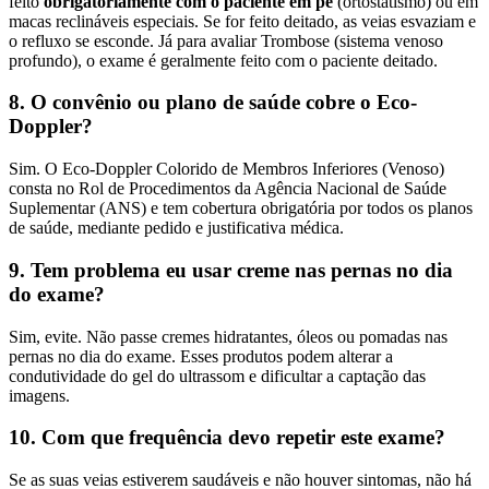
feito
obrigatoriamente com o paciente em pé
(ortostatismo) ou em
macas reclináveis especiais. Se for feito deitado, as veias esvaziam e
o refluxo se esconde. Já para avaliar Trombose (sistema venoso
profundo), o exame é geralmente feito com o paciente deitado.
8. O convênio ou plano de saúde cobre o Eco-
Doppler?
Sim. O Eco-Doppler Colorido de Membros Inferiores (Venoso)
consta no Rol de Procedimentos da Agência Nacional de Saúde
Suplementar (ANS) e tem cobertura obrigatória por todos os planos
de saúde, mediante pedido e justificativa médica.
9. Tem problema eu usar creme nas pernas no dia
do exame?
Sim, evite. Não passe cremes hidratantes, óleos ou pomadas nas
pernas no dia do exame. Esses produtos podem alterar a
condutividade do gel do ultrassom e dificultar a captação das
imagens.
10. Com que frequência devo repetir este exame?
Se as suas veias estiverem saudáveis e não houver sintomas, não há