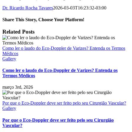
Dr. Ricardo Rocha Tavares
2026-03-03T16:23:32-03:00
Share This Story, Choose Your Platform!
Facebook
X
Reddit
LinkedIn
Tumblr
Pinterest
Vk
Email
Related Posts
Como ler o laudo do Eco-Doppler de Varizes? Entenda os Termos
Médicos
Gallery
Como ler o laudo do Eco-Doppler de Varizes? Entenda os
Termos Médicos
março 3rd, 2026
Por que o Eco-Doppler deve ser feito pelo seu Cirurgião Vascular?
Gallery
Por que o Eco-Doppler deve ser feito pelo seu Cirurgião
Vascular?