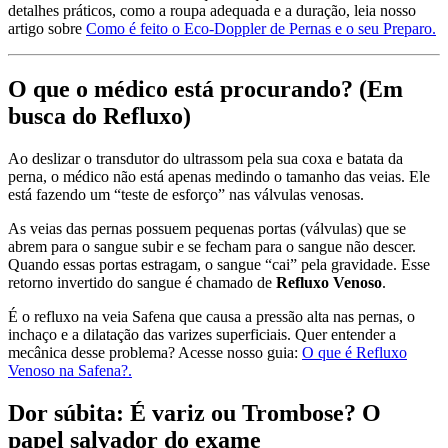
detalhes práticos, como a roupa adequada e a duração, leia nosso
artigo sobre
Como é feito o Eco-Doppler de Pernas e o seu Preparo.
O que o médico está procurando? (Em
busca do Refluxo)
Ao deslizar o transdutor do ultrassom pela sua coxa e batata da
perna, o médico não está apenas medindo o tamanho das veias. Ele
está fazendo um “teste de esforço” nas válvulas venosas.
As veias das pernas possuem pequenas portas (válvulas) que se
abrem para o sangue subir e se fecham para o sangue não descer.
Quando essas portas estragam, o sangue “cai” pela gravidade. Esse
retorno invertido do sangue é chamado de
Refluxo Venoso
.
É o refluxo na veia Safena que causa a pressão alta nas pernas, o
inchaço e a dilatação das varizes superficiais. Quer entender a
mecânica desse problema? Acesse nosso guia:
O que é Refluxo
Venoso na Safena?.
Dor súbita: É variz ou Trombose? O
papel salvador do exame