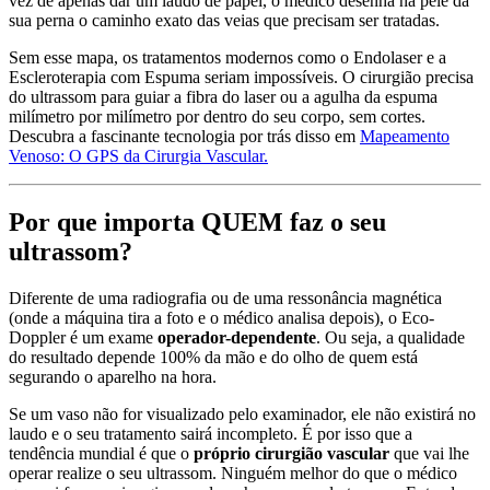
vez de apenas dar um laudo de papel, o médico desenha na pele da
sua perna o caminho exato das veias que precisam ser tratadas.
Sem esse mapa, os tratamentos modernos como o Endolaser e a
Escleroterapia com Espuma seriam impossíveis. O cirurgião precisa
do ultrassom para guiar a fibra do laser ou a agulha da espuma
milímetro por milímetro por dentro do seu corpo, sem cortes.
Descubra a fascinante tecnologia por trás disso em
Mapeamento
Venoso: O GPS da Cirurgia Vascular.
Por que importa QUEM faz o seu
ultrassom?
Diferente de uma radiografia ou de uma ressonância magnética
(onde a máquina tira a foto e o médico analisa depois), o Eco-
Doppler é um exame
operador-dependente
. Ou seja, a qualidade
do resultado depende 100% da mão e do olho de quem está
segurando o aparelho na hora.
Se um vaso não for visualizado pelo examinador, ele não existirá no
laudo e o seu tratamento sairá incompleto. É por isso que a
tendência mundial é que o
próprio cirurgião vascular
que vai lhe
operar realize o seu ultrassom. Ninguém melhor do que o médico