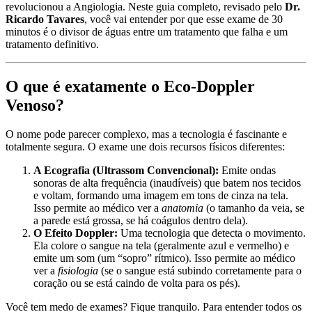
revolucionou a Angiologia. Neste guia completo, revisado pelo
Dr.
Ricardo Tavares
, você vai entender por que esse exame de 30
minutos é o divisor de águas entre um tratamento que falha e um
tratamento definitivo.
O que é exatamente o Eco-Doppler
Venoso?
O nome pode parecer complexo, mas a tecnologia é fascinante e
totalmente segura. O exame une dois recursos físicos diferentes:
A Ecografia (Ultrassom Convencional):
Emite ondas
sonoras de alta frequência (inaudíveis) que batem nos tecidos
e voltam, formando uma imagem em tons de cinza na tela.
Isso permite ao médico ver a
anatomia
(o tamanho da veia, se
a parede está grossa, se há coágulos dentro dela).
O Efeito Doppler:
Uma tecnologia que detecta o movimento.
Ela colore o sangue na tela (geralmente azul e vermelho) e
emite um som (um “sopro” rítmico). Isso permite ao médico
ver a
fisiologia
(se o sangue está subindo corretamente para o
coração ou se está caindo de volta para os pés).
Você tem medo de exames? Fique tranquilo. Para entender todos os