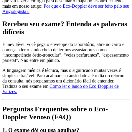
que vai fazer a cirurgia para desenhar o mapa do tesouro. Entenda
mais em nosso artigo:
Por que o Eco-Doppler deve ser feito pelo seu
Angiologista?.
Recebeu seu exame? Entenda as palavras
difíceis
É inevitável: você pega o envelope do laboratório, abre no carro e
começa a ler o laudo cheio de termos assustadores como
“incompetência óstio-troncular”, “veias perfurantes”, “espessamento
parietal”. Não entre em pânico.
A linguagem médica é técnica, mas o significado muitas vezes é
simples e tratável. Para acalmar sua ansiedade até o dia do retorno
da consulta, nós preparamos um dicionário fácil de entender.
Traduza o seu exame em
Como ler o laudo do Eco-Doppler de
Varizes.
Perguntas Frequentes sobre o Eco-
Doppler Venoso (FAQ)
1. O exame dói ou usa agulhas?