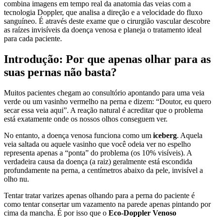
combina imagens em tempo real da anatomia das veias com a
tecnologia Doppler, que analisa a direção e a velocidade do fluxo
sanguíneo. É através deste exame que o cirurgião vascular descobre
as raízes invisíveis da doença venosa e planeja o tratamento ideal
para cada paciente.
Introdução: Por que apenas olhar para as
suas pernas não basta?
Muitos pacientes chegam ao consultório apontando para uma veia
verde ou um vasinho vermelho na perna e dizem: “Doutor, eu quero
secar essa veia aqui”. A reação natural é acreditar que o problema
está exatamente onde os nossos olhos conseguem ver.
No entanto, a doença venosa funciona como um
iceberg
. Aquela
veia saltada ou aquele vasinho que você odeia ver no espelho
representa apenas a “ponta” do problema (os 10% visíveis). A
verdadeira causa da doença (a raiz) geralmente está escondida
profundamente na perna, a centímetros abaixo da pele, invisível a
olho nu.
Tentar tratar varizes apenas olhando para a perna do paciente é
como tentar consertar um vazamento na parede apenas pintando por
cima da mancha. É por isso que o
Eco-Doppler Venoso