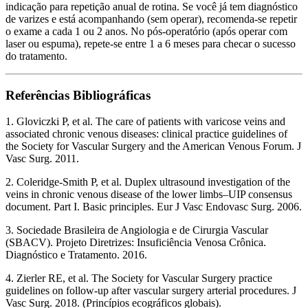
indicação para repetição anual de rotina. Se você já tem diagnóstico
de varizes e está acompanhando (sem operar), recomenda-se repetir
o exame a cada 1 ou 2 anos. No pós-operatório (após operar com
laser ou espuma), repete-se entre 1 a 6 meses para checar o sucesso
do tratamento.
Referências Bibliográficas
1. Gloviczki P, et al. The care of patients with varicose veins and
associated chronic venous diseases: clinical practice guidelines of
the Society for Vascular Surgery and the American Venous Forum. J
Vasc Surg. 2011.
2. Coleridge-Smith P, et al. Duplex ultrasound investigation of the
veins in chronic venous disease of the lower limbs–UIP consensus
document. Part I. Basic principles. Eur J Vasc Endovasc Surg. 2006.
3. Sociedade Brasileira de Angiologia e de Cirurgia Vascular
(SBACV). Projeto Diretrizes: Insuficiência Venosa Crônica.
Diagnóstico e Tratamento. 2016.
4. Zierler RE, et al. The Society for Vascular Surgery practice
guidelines on follow-up after vascular surgery arterial procedures. J
Vasc Surg. 2018. (Princípios ecográficos globais).